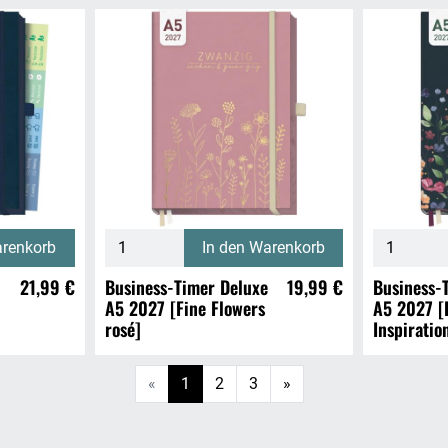
arenkorb
In den Warenkorb
21,99 €
Business-Timer Deluxe
19,99 €
Business-
A5 2027 [Fine Flowers
A5 2027 [
rosé]
Inspiratio
Weiter
«
1
2
3
»