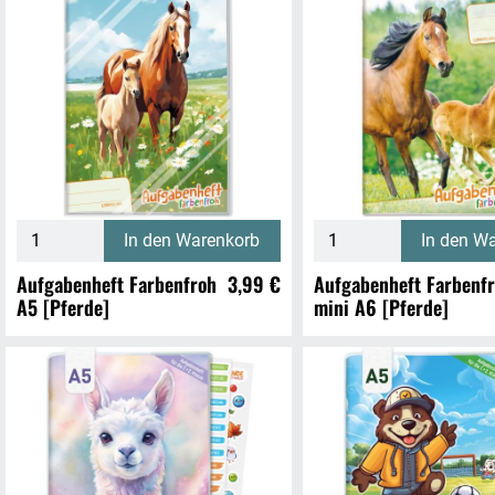
In den Warenkorb
In den W
Aufgabenheft Farbenfroh
3,99 €
Aufgabenheft Farbenf
A5 [Pferde]
mini A6 [Pferde]