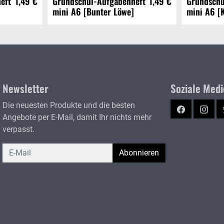
eft
1,49 €
Grundschul-Aufgabenheft
1,49 €
Grundschu
mini A6 [Bunter Löwe]
mini A6 [K
Newsletter
Soziale Med
Die neuesten Produkte und die besten
Facebook
Instag
Angebote per E-Mail, damit Ihr nichts mehr
verpasst.
Newsletter
Abonnieren