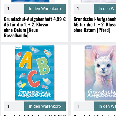
In den Warenkorb
In den W
Grundschul-Aufgabenheft
4,99 €
Grundschul-Aufgabenh
A5 für die 1. + 2. Klasse
A5 für die 1. + 2. Klass
ohne Datum [Neue
ohne Datum [Pferd]
Rasselbande]
In den Warenkorb
In den W