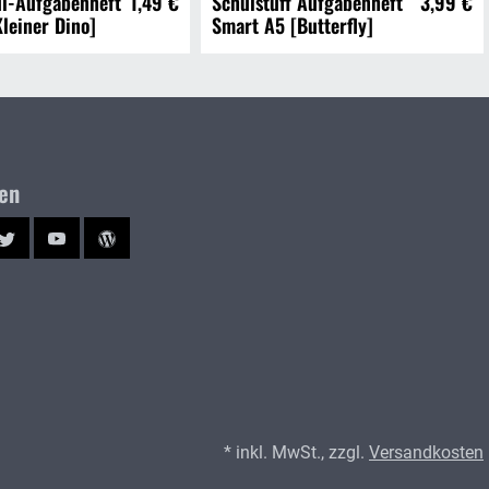
l-Aufgabenheft
1,49 €
Schulstuff Aufgabenheft
3,99 €
leiner Dino]
Smart A5 [Butterfly]
ien
ram
Twitter
YouTube
Blog
* inkl. MwSt., zzgl.
Versandkosten