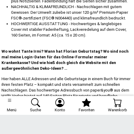
plus Notizseiten. Fadenbindung hält die Seiten sicher zusammen.
NACHHALTIG & KLIMAFREUNDLICH - Nachschlagen mit gutem
Gewissen: Der Umwelt zuliebe ist unser 120 g/m² Premium-Papier
FSC®-zertifiziert (FSC® N004440) und klimafreundlich bedruckt.
HOCHWERTIGE AUSSTATTUNG - Hochwertiges & langlebiges
Cover mit stabiler Fadenheftung, Lackveredelung auf dem Cover,
160 Seiten, im Format: A5 (ca. 15 x 20 cm).
Wo wohnt Tante Irmi? Wann hat Florian Geburtstag? Wo sind noch
mal meine Login-Daten für das Online-Formular meiner
Krankenkasse? Und wie hieß doch gleich die Website mit den
außergewöhnlichen Deko-Ideen? …
Hier haben ALLE Adressen und alle Geburtstage in einem Buch für immer
ihren festen Platz – kompakt und stets versammelt zum schnellen
Nachschlagen. Das hochwertige Adressbuch von paper&you® aus dem
Häfft-Verlag bietet auf 140 Seiten Platz für private und berufliche
Kontakte, die man immer wieder braucht.
Menü
Suche
Konto
Favoriten
Warenkorb
Außerdem: extra Notizseiten für eigene Weihnachts-, Ostern- und
Einladungslisten oder andere Blitzgedanken und persönliche
Anmerkungen zu den Adressen, einen immerwährenden
Geburtstagskalender mit Platz für Eintragungen auf sechs Monats-