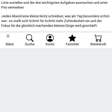
Liste erstellen und die drei wichtigsten Aufgaben ausmachen und unter
Prio vermerken
Jeden Abend eine kleine Notiz schreiben, was am Tag besonders schön
war - so stellt sich Schritt für Schritt mehr Zufriedenheit ein und der
Fokus für die glücklich machenden kleinen Dinge wird geschärft
Praktische Extras: ein kleiner Habit Tracker, damit du jeden Tag genug
Wasser zu dir nimmst, eine Liste zum Abhaken, bei wem du dich melden
möchtest und ein extra großes Notizfeld zum kreativen Austoben
Menü
Suche
Konto
Favoriten
Warenkorb
Icons helfen, den Blick zu lenken - so ist alles Wichtige auf einen Blick zu
erkennen und die Selbstorganisation macht richtig Spaß!
Stabiles Papier, umweltfreundlich hergestellt: Mein heutiger Tagesplan
bringt Fun und Ordnung in den Alltag - und das alles bei einem guten
Gewissen in Sachen Nachhaltigkeit!
Hersteller: Häfft-Verlag GmbH, Barer Str. 70, 80799 München,
Deutschland, redaktion@haefft-verlag.de