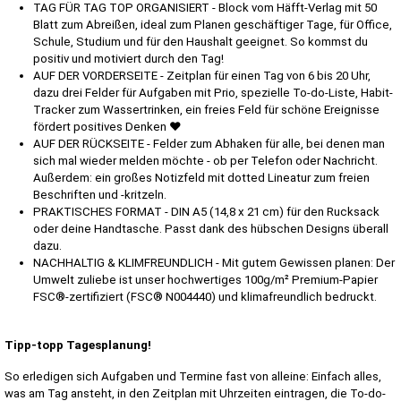
TAG FÜR TAG TOP ORGANISIERT - Block vom Häfft-Verlag mit 50
Blatt zum Abreißen, ideal zum Planen geschäftiger Tage, für Office,
Schule, Studium und für den Haushalt geeignet. So kommst du
positiv und motiviert durch den Tag!
AUF DER VORDERSEITE - Zeitplan für einen Tag von 6 bis 20 Uhr,
dazu drei Felder für Aufgaben mit Prio, spezielle To-do-Liste, Habit-
Tracker zum Wassertrinken, ein freies Feld für schöne Ereignisse
fördert positives Denken ♥
AUF DER RÜCKSEITE - Felder zum Abhaken für alle, bei denen man
sich mal wieder melden möchte - ob per Telefon oder Nachricht.
Außerdem: ein großes Notizfeld mit dotted Lineatur zum freien
Beschriften und -kritzeln.
PRAKTISCHES FORMAT - DIN A5 (14,8 x 21 cm) für den Rucksack
oder deine Handtasche. Passt dank des hübschen Designs überall
dazu.
NACHHALTIG & KLIMFREUNDLICH - Mit gutem Gewissen planen: Der
Umwelt zuliebe ist unser hochwertiges 100g/m² Premium-Papier
FSC®-zertifiziert (FSC® N004440) und klimafreundlich bedruckt.
Tipp-topp Tagesplanung!
So erledigen sich Aufgaben und Termine fast von alleine: Einfach alles,
was am Tag ansteht, in den Zeitplan mit Uhrzeiten eintragen, die To-do-