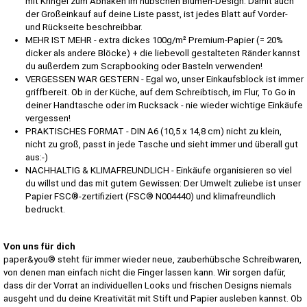
mit Kringel zum Abhaken im hübschen Blumen-Design. Damit auch
der Großeinkauf auf deine Liste passt, ist jedes Blatt auf Vorder-
und Rückseite beschreibbar.
MEHR IST MEHR - extra dickes 100g/m² Premium-Papier (= 20%
dicker als andere Blöcke) + die liebevoll gestalteten Ränder kannst
du außerdem zum Scrapbooking oder Basteln verwenden!
VERGESSEN WAR GESTERN - Egal wo, unser Einkaufsblock ist immer
griffbereit. Ob in der Küche, auf dem Schreibtisch, im Flur, To Go in
deiner Handtasche oder im Rucksack - nie wieder wichtige Einkäufe
vergessen!
PRAKTISCHES FORMAT - DIN A6 (10,5 x 14,8 cm) nicht zu klein,
nicht zu groß, passt in jede Tasche und sieht immer und überall gut
aus:-)
NACHHALTIG & KLIMAFREUNDLICH - Einkäufe organisieren so viel
du willst und das mit gutem Gewissen: Der Umwelt zuliebe ist unser
Papier FSC®-zertifiziert (FSC® N004440) und klimafreundlich
bedruckt.
Von uns für dich
paper&you® steht für immer wieder neue, zauberhübsche Schreibwaren,
von denen man einfach nicht die Finger lassen kann. Wir sorgen dafür,
dass dir der Vorrat an individuellen Looks und frischen Designs niemals
ausgeht und du deine Kreativität mit Stift und Papier ausleben kannst. Ob