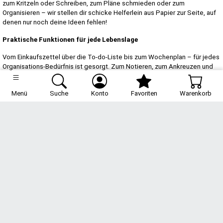
zum Kritzeln oder Schreiben, zum Pläne schmieden oder zum
Organisieren – wir stellen dir schicke Helferlein aus Papier zur Seite, auf
denen nur noch deine Ideen fehlen!
Praktische Funktionen für jede Lebenslage
Vom Einkaufszettel über die To-do-Liste bis zum Wochenplan – für jedes
Organisations-Bedürfnis ist gesorgt. Zum Notieren, zum Ankreuzen und
Abhaken, zum Ausfüllen und Merken, hier kommen die Tools und Layouts,
die im Alltag nicht fehlen dürfen.
Menü
Suche
Konto
Favoriten
Warenkorb
Durchdachtes Design
paper&you® Blöcke sind umweltfreundlich hergestellt, praktisch und in
vielen verschiedenen Formaten und Designs erhältlich. Ob du auf Aquarell
stehst oder Blumenmuster liebst, es lieber minimalistisch hälst oder in
Farben einfach verknallt bist – für jeden Stil ist etwas dabei. Wir haben
FSC®-zertifiziertes Premium-Papier (FSC® N004440) mit einer
Grammatur von 100 g/m² verwendet, damit Stifte weniger durchbluten.
Warum? Damit du auch das schöne Muster der Rückseite verwenden
kannst.
Hersteller: Häfft-Verlag GmbH, Barer Str. 70, 80799 München,
Deutschland, redaktion@haefft-verlag.de