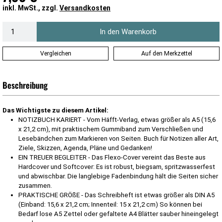
inkl. MwSt., zzgl.
Versandkosten
In den Warenkorb
Vergleichen
Auf den Merkzettel
Beschreibung
Das Wichtigste zu diesem Artikel:
NOTIZBUCH KARIERT - Vom Häfft-Verlag, etwas größer als A5 (15,6
x 21,2 cm), mit praktischem Gummiband zum Verschließen und
Lesebändchen zum Markieren von Seiten. Buch für Notizen aller Art,
Ziele, Skizzen, Agenda, Pläne und Gedanken!
EIN TREUER BEGLEITER - Das Flexo-Cover vereint das Beste aus
Hardcover und Softcover: Es ist robust, biegsam, spritzwasserfest
und abwischbar. Die langlebige Fadenbindung hält die Seiten sicher
zusammen.
PRAKTISCHE GRÖßE - Das Schreibheft ist etwas größer als DIN A5
(Einband: 15,6 x 21,2 cm; Innenteil: 15 x 21,2 cm) So können bei
Bedarf lose A5 Zettel oder gefaltete A4 Blätter sauber hineingelegt