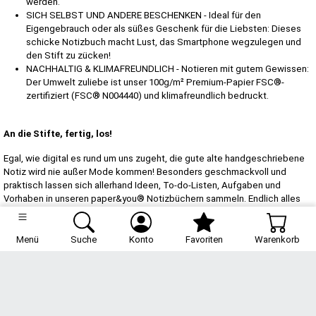
werden.
SICH SELBST UND ANDERE BESCHENKEN - Ideal für den
Eigengebrauch oder als süßes Geschenk für die Liebsten: Dieses
schicke Notizbuch macht Lust, das Smartphone wegzulegen und
den Stift zu zücken!
NACHHALTIG & KLIMAFREUNDLICH - Notieren mit gutem Gewissen:
Der Umwelt zuliebe ist unser 100g/m² Premium-Papier FSC®-
zertifiziert (FSC® N004440) und klimafreundlich bedruckt.
An die Stifte, fertig, los!
Egal, wie digital es rund um uns zugeht, die gute alte handgeschriebene
Notiz wird nie außer Mode kommen! Besonders geschmackvoll und
praktisch lassen sich allerhand Ideen, To-do-Listen, Aufgaben und
Vorhaben in unseren paper&you® Notizbüchern sammeln. Endlich alles
auf einen Blick! Dank des Gummibands können Zettel, Postkarten und Co
in das Notizbuch eingelegt und aufbewahrt werden.
Menü
Suche
Konto
Favoriten
Warenkorb
Hersteller: Häfft-Verlag GmbH, Barer Str. 70, 80799 München,
Deutschland, redaktion@haefft-verlag.de
Spezifikation