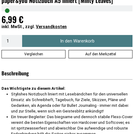
paper&you Notizbuch A5 liniert [Minty Leaves]
●
6,99 €
inkl. MwSt., zzgl.
Versandkosten
In den Warenkorb
Vergleichen
Auf den Merkzettel
Beschreibung
Das Wichtigste zu diesem Artikel:
Stylishes Notizbuch liniert mit Lesebändchen für den universellen
Einsatz: als Schreibheft, Tagebuch, für Ziele, Skizzen, Pläne und
Gedanken, als Agenda oder für Bullet Journaling - immer mit dabei
und zur Stelle, wenn sich ein Geistesblitz ankündigt!
Ein treuer Begleiter: Das biegsame und dennoch stabile Flexo-Cover
vereint die besten Eigenschaften von Hardcover und Softcover, es
ist spritzwasserfest und abwischbar. Die aufwendige und robuste
Fadenbindung hält die Seiten sicher zusammen.