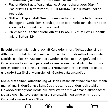
Papier fördert gute Waldnutzung: Unser hochwertiges 90g/m²-
Papier ist FSC®-zertifiziert (FSC® N004440) und klimafreundlich
bedruckt.
Stift und Papier statt Smartphone: das handschriftliche Notieren
der eigenen Gedanken, Gefühle, Ideen oder Ziele kann dabei helfen,
klarer und erfolgreicher zu werden!
Praktisches Taschenbuch Format: DIN A5 (15 x 21 x 1 cm), Lineatur:
liniert, Seiten: 124
Es geht einfach nicht ohne: ob mit Karo oder liniert, Notizbücher sind im
Alltag unentbehrlich und immer in der Tasche oder dem Rucksack dabei.
Das klassische DIN-A5-Format ist weder zu klein noch zu groß und die
Coverauswahl kann sich jederzeit sehen lassen – egal, ob in der Schule,
der Uni oder der Freizeit. Trendstuff Notizbücher sind immer mit dabei
und sofort zur Stelle, wenn sich ein Geistesblitz ankündigt.
Die Qualität einer Fadenbindung will man einfach nicht mehr missen, wenn
man einmal in den Genuss kam. Das biegsame aber dennoch stabile
Flexocover bringt das Beste aus zwei Welten mit. Allerhand durchdachte
Details wie Inhaltsverzeichnis und Seitenzahlen garantieren smoothe
Orga und einwandfreien Style.
Klassisches Format: DIN A5, 21 x 15 x 1 cm