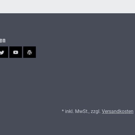
ien
ram
Twitter
YouTube
Blog
* inkl. MwSt., zzgl.
Versandkosten