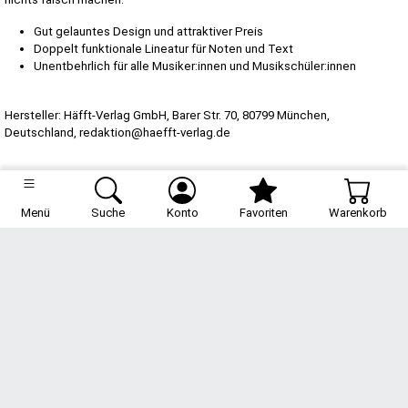
Gut gelauntes Design und attraktiver Preis
Doppelt funktionale Lineatur für Noten und Text
Unentbehrlich für alle Musiker:innen und Musikschüler:innen
Hersteller: Häfft-Verlag GmbH, Barer Str. 70, 80799 München,
Deutschland, redaktion@haefft-verlag.de
Spezifikation
Menü
Suche
Konto
Favoriten
Warenkorb
Artikelnummer: 3394-0 hund
Schulstuff
Hausaufgabenhefte & mehr