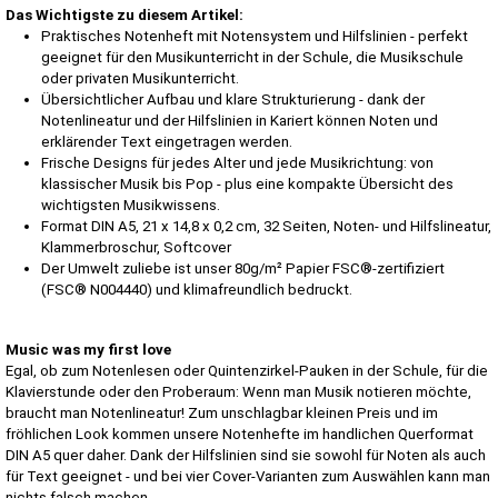
Das Wichtigste zu diesem Artikel:
Praktisches Notenheft mit Notensystem und Hilfslinien - perfekt
geeignet für den Musikunterricht in der Schule, die Musikschule
oder privaten Musikunterricht.
Übersichtlicher Aufbau und klare Strukturierung - dank der
Notenlineatur und der Hilfslinien in Kariert können Noten und
erklärender Text eingetragen werden.
Frische Designs für jedes Alter und jede Musikrichtung: von
klassischer Musik bis Pop - plus eine kompakte Übersicht des
wichtigsten Musikwissens.
Format DIN A5, 21 x 14,8 x 0,2 cm, 32 Seiten, Noten- und Hilfslineatur,
Klammerbroschur, Softcover
Der Umwelt zuliebe ist unser 80g/m² Papier FSC®-zertifiziert
(FSC® N004440) und klimafreundlich bedruckt.
Music was my first love
Egal, ob zum Notenlesen oder Quintenzirkel-Pauken in der Schule, für die
Klavierstunde oder den Proberaum: Wenn man Musik notieren möchte,
braucht man Notenlineatur! Zum unschlagbar kleinen Preis und im
fröhlichen Look kommen unsere Notenhefte im handlichen Querformat
DIN A5 quer daher. Dank der Hilfslinien sind sie sowohl für Noten als auch
für Text geeignet - und bei vier Cover-Varianten zum Auswählen kann man
nichts falsch machen.