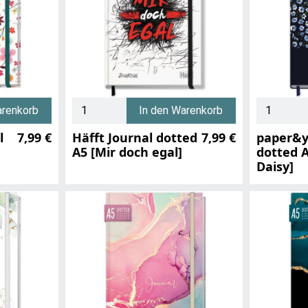
arenkorb
In den Warenkorb
l
7,99 €
Häfft Journal dotted
7,99 €
paper&y
A5 [Mir doch egal]
dotted A
Daisy]