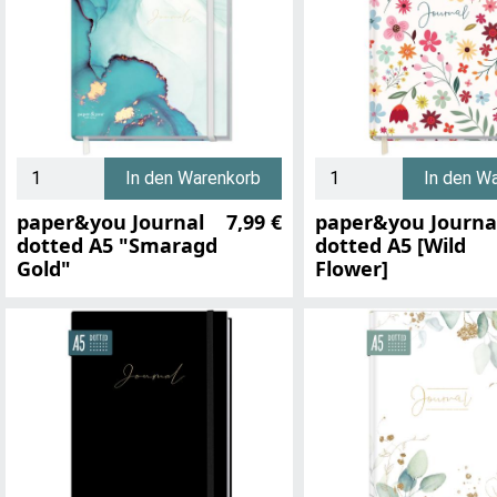
In den Warenkorb
In den W
paper&you Journal
7,99 €
paper&you Journa
dotted A5 "Smaragd
dotted A5 [Wild
Gold"
Flower]