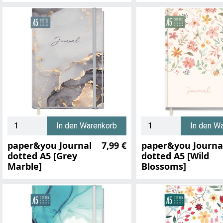
In den Warenkorb
In den W
paper&you Journal
7,99 €
paper&you Journa
dotted A5 [Grey
dotted A5 [Wild
Marble]
Blossoms]