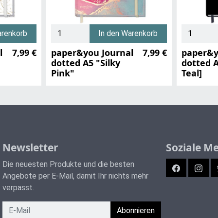
arenkorb
In den Warenkorb
l
7,99 €
paper&you Journal
7,99 €
paper&y
dotted A5 "Silky
dotted A
Pink"
Teal]
Newsletter
Soziale M
Die neuesten Produkte und die besten
Facebook
Instag
Angebote per E-Mail, damit Ihr nichts mehr
verpasst.
Newsletter
Abonnieren