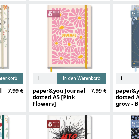
arenkorb
In den Warenkorb
l
7,99 €
paper&you Journal
7,99 €
paper&y
dotted A5 [Pink
dotted A
Flowers]
grow - B