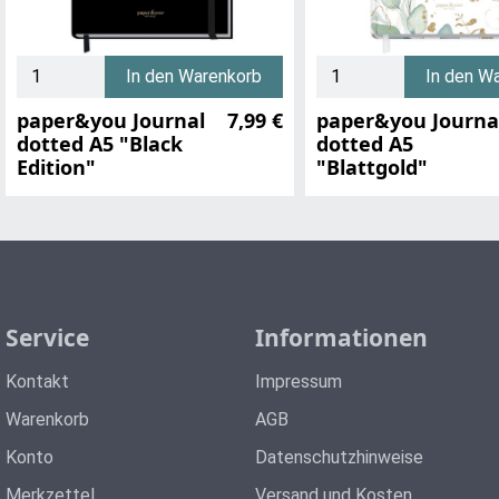
In den Warenkorb
In den W
paper&you Journal
7,99 €
paper&you Journa
dotted A5 "Black
dotted A5
Edition"
"Blattgold"
Service
Informationen
Kontakt
Impressum
Warenkorb
AGB
Konto
Datenschutzhinweise
Merkzettel
Versand und Kosten