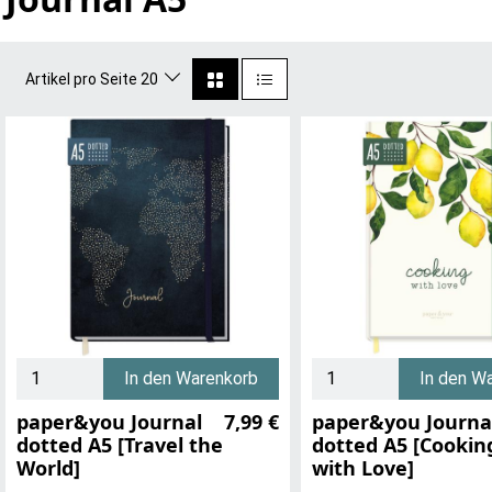
Artikel pro Seite 20
In den Warenkorb
In den W
paper&you Journal
7,99 €
paper&you Journa
dotted A5 [Travel the
dotted A5 [Cookin
World]
with Love]