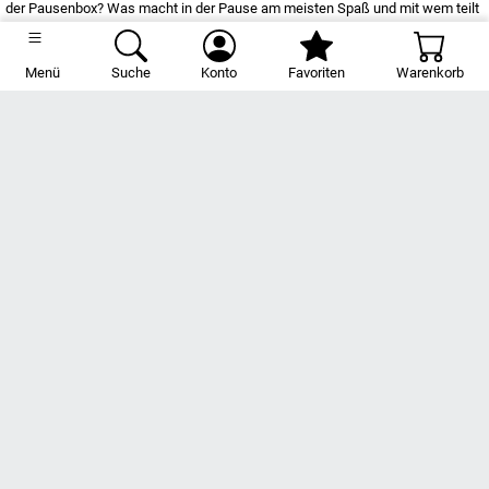
der Pausenbox? Was macht in der Pause am meisten Spaß und mit wem teilt
man den Sitzplatz? Das Album dreht sich um die Themen, die das Kind
wirklich beschäftigen und regt zu positiven Reflektion auf den Schulalltag an.
Menü
Suche
Konto
Favoriten
Warenkorb
Ein wunderbarer Ausfüllspaß auf 48 Seiten und auf extra dickem Papier. Denn
gerade für jüngere Schüler:innen sind Langlebigkeit und Robustheit wichtig.
Der Umwelt zuliebe ist unser 170g/m² Premium-Papier FSC®-zertifiziert
(FSC® N004440) und klimafreundlich bedruckt.
Hersteller: Häfft-Verlag GmbH, Barer Str. 70, 80799 München, Deutschland,
redaktion@haefft-verlag.de
Spezifikation
Artikelnummer: 5894-4 blau
Lernfreunde