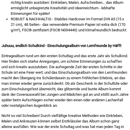
richtig kreativ austoben: Einkleben, Malen, Aufschreiben… das Album
ermöglicht unbegrenzte Kreativität und Ideenreichtum - lebhafte
Erinnerungen für später!
ROBUST & NACHHALTIG - Stabiles Hardcover im Format DIN A5 (15 x
21 cm), 48 Seiten - das verwendete Premium Papier ist extra dick (170
g/m²), FSC®-zertifiziert (FSC® N004440) und klimafreundlich bedruckt.
Juhuuu, endlich Schulkind - Einschulungsalbum von Lernfreunde by Häfft
Eintragealbum rund um den ersten Schultag und das erste Jahr als Schulkind.
Hier finden sich starke Anregungen, um schöne Erinnerungen zu schaffen
und sich kreativ auszutoben. Die aufregende Zeit der ersten Schritte in der
Schule ist eine Feier wert, und das Einschulungsalbum von den Lernfreunden
macht den Übergang ins Schülerdasein zu einem fröhlichen Erlebnis, an das
man immer wieder gerne zurückdenkt. Ob als Geschenk in der Schultüte oder
zum Einschulungsfest überreicht, das glitzernde und bunte Album kommt
dank der Coverauswahl bei Jungen und Mädchen gut an und stößt auch Jahre
später beim Aufschlagen sicher wieder den einen oder anderen Lachanfall
oder nostalgischen Augenblick an.
Nicht so viel Schreiben! Durch vielfältige kreative Methoden wie Einkleben,
Malen und Ankreuzen können selbst Erstklässler das Album schon ganz
alleine ausfüllen. Wie war der erste Schultag und was hat man jeden Tag in